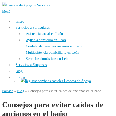
Saltar
al
Menú
contenido
Inicio
Servicios a Particulares
Asistencia social en León
Ayuda a domicilio en León
Cuidado de personas mayores en León
Multiasistencia domiciliaria en León
Servicios domésticos en León
Servicios a Empresas
Blog
Contacto
Portada
»
Blog
»
Consejos para evitar caídas de ancianos en el baño
Consejos para evitar caídas de
ancianos en el baño